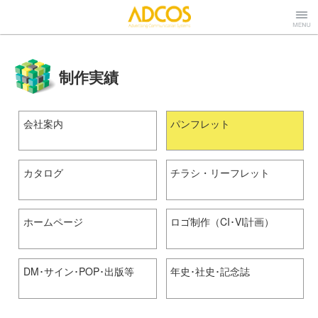
株式会社アドコ
Menu
制作実績
ス
会社案内
パンフレット
カタログ
チラシ・リーフレット
ホームページ
ロゴ制作（CI･VI計画）
DM･サイン･POP･出版等
年史･社史･記念誌