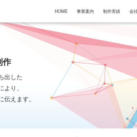
HOME
事業案内
制作実績
会
制作
ち出した
により、
に伝えます。