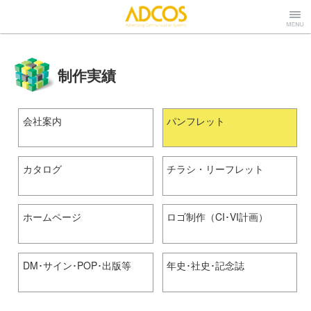
株式会社アドコ
Menu
制作実績
ス
会社案内
パンフレット
カタログ
チラシ・リーフレット
ホームページ
ロゴ制作（CI･VI計画）
DM･サイン･POP･出版等
年史･社史･記念誌