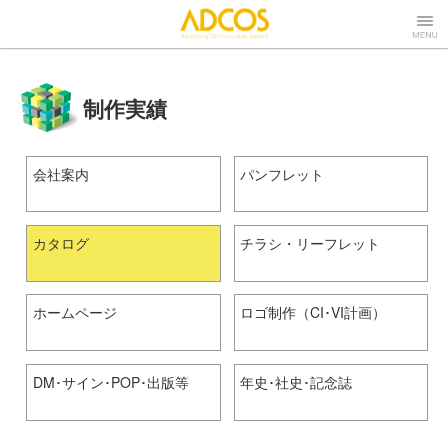
株式会社アドコ
Menu
制作実績
ス
会社案内
パンフレット
カタログ
チラシ・リーフレット
ホームページ
ロゴ制作（CI･VI計画）
DM･サイン･POP･出版等
年史･社史･記念誌